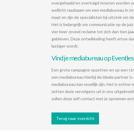
overgehaald en overtuigd moeten worden om
wellicht raadzaam om een mediabureau in t
maat en zijn de specialisten bij uitstek om d
Het is belangrijk om communicatie op de juis
vier keer zoveel reclame tot zich dan tien jaa
gebleven. Deze ontwikkeling heeft ertoe d
lastiger wordt.
Vind je mediabureau op Eventless
Een grote campagne opzetten en op een strate
een mediabureau hierbij de ideale partner is 
mediabureau kan moeilijk zijn. Het is echter 
zetten deze vervolgens uit in ons uitgebrei
zullen deze zelf contact met je opnemen en/o
Terug naar overzicht